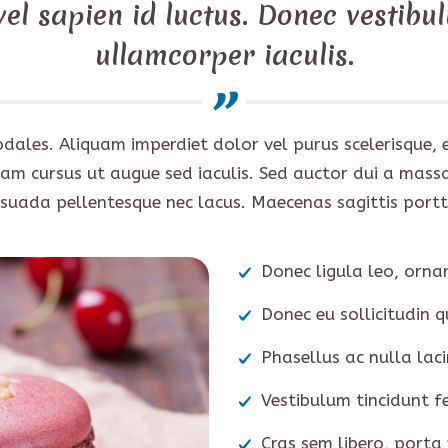
el sapien id luctus. Donec vestibul
ullamcorper iaculis.
 sodales. Aliquam imperdiet dolor vel purus scelerisqu
Nam cursus ut augue sed iaculis. Sed auctor dui a massa
esuada pellentesque nec lacus. Maecenas sagittis portti
Donec ligula leo, orna
Donec eu sollicitudin q
Phasellus ac nulla laci
Vestibulum tincidunt fe
Cras sem libero, porta 