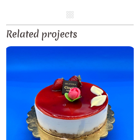
REV
NE
Related projects